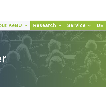
out KeBU
Research
Service
DE
r