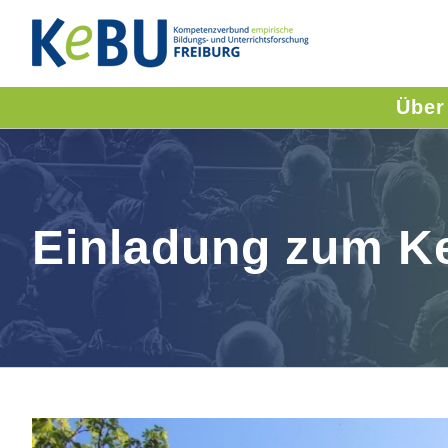
Skip
to
content
Über
Einladung zum K
View