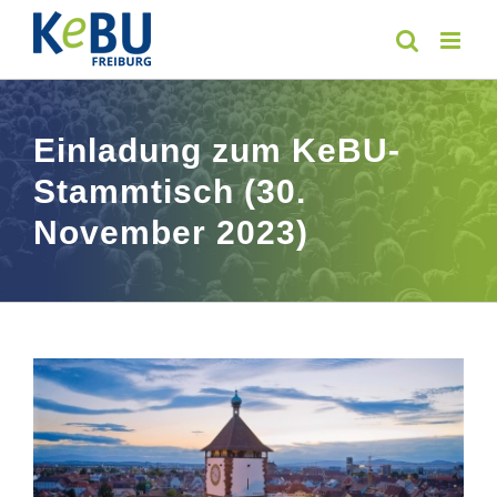
Skip
to
content
Einladung zum KeBU-
Stammtisch (30.
November 2023)
View
Larger
Image